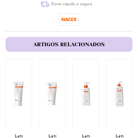
Envio rápido e seguro
ARTIGOS RELACIONADOS
Leti
Leti
Leti
Leti