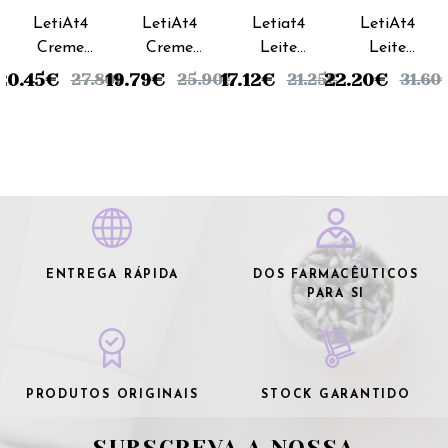
LetiAt4
LetiAt4
Letiat4
LetiAt4
Creme
Creme
Leite
Leite
Corporal
Emoliente
Corporal
Corporal
20.45
€
19.79
€
17.12
€
22.20
€
27.80
€
25.90
€
21.25
€
31.60
Pele
Intensive
- 250ml
- 500ml
Atópica -
- 100ml
200ml
ENTREGA RÁPIDA
DOS FARMACÊUTICOS
PARA SI
PRODUTOS ORIGINAIS
STOCK GARANTIDO