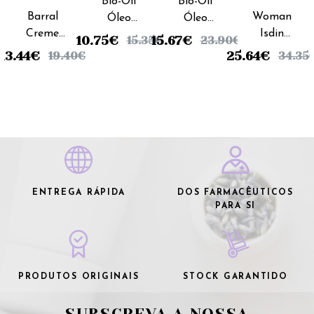
Bio-Oil
Bio-Oil
Barral
Woman
Óleo
Óleo
Creme
Isdin
Corporal
Corporal
10.75
€
15.67
€
15.35
€
23.90
€
Gordo -
Creme
- 60ml
- 125ml
13.44
€
25.64
€
19.40
€
34.35
200g
Corpo
Antiestrias
- 250ml
ENTREGA RÁPIDA
DOS FARMACÊUTICOS
PARA SI
PRODUTOS ORIGINAIS
STOCK GARANTIDO