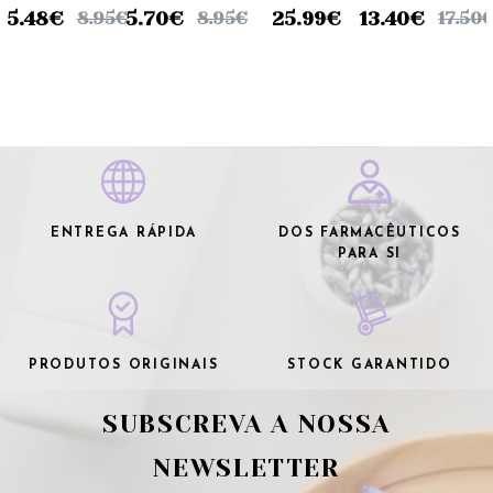
Solução -
Spray -
Gel Monodoses
Unguento
5.48
€
5.70
€
25.99
€
13.40
€
8.95
€
8.95
€
17.50
125ml
125ml
(x30 unidades)
- 40g
ENTREGA RÁPIDA
DOS FARMACÊUTICOS
PARA SI
PRODUTOS ORIGINAIS
STOCK GARANTIDO
SUBSCREVA A NOSSA
NEWSLETTER