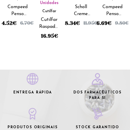
Unidades
Compeed
Scholl
Compeed
Cutilfar
Penso
Creme
Penso
Cutilfar
Joanetes
Calcanhares
Bolhas
4.52
€
8.34
€
6.69
€
6.70
€
11.95
€
9.80
€
Raspador
(x5
Gretados -
Médias
Cerâmica
unidades)
60ml
Extreme
16.95
€
Bubbles
(x5
unidades)
ENTREGA RÁPIDA
DOS FARMACÊUTICOS
PARA SI
PRODUTOS ORIGINAIS
STOCK GARANTIDO