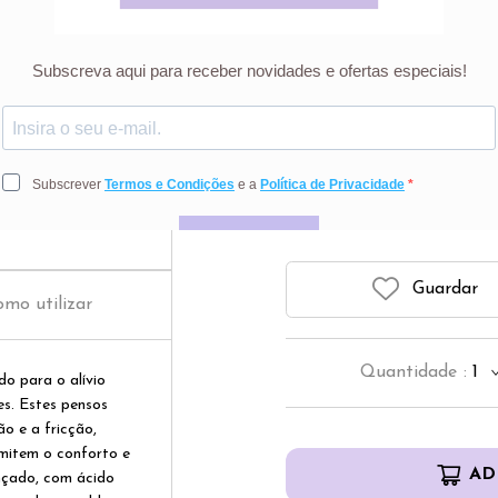
Compeed Penso 
4
Preço riscado r
Guardar
mo utilizar
Quantidade
:
1
o para o alívio
es. Estes pensos
o e a fricção,
rmitem o conforto e
AD
çado, com ácido