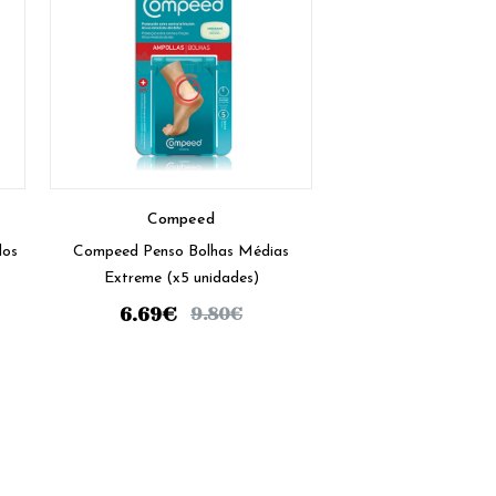
Compeed
dos
Compeed Penso Bolhas Médias
Extreme (x5 unidades)
6.69
€
9.80
€