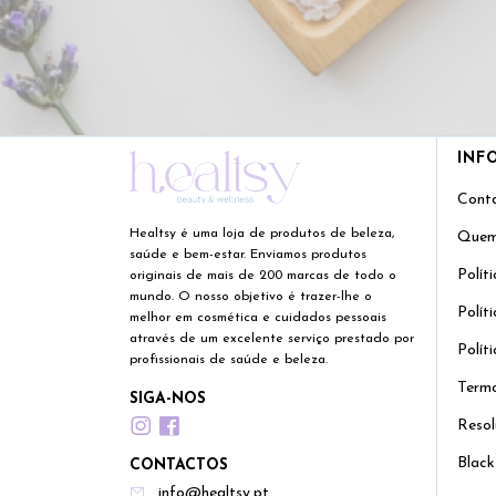
INF
Cont
Healtsy é uma loja de produtos de beleza,
Quem
saúde e bem-estar. Enviamos produtos
Polít
originais de mais de 200 marcas de todo o
mundo. O nosso objetivo é trazer-lhe o
Polít
melhor em cosmética e cuidados pessoais
através de um excelente serviço prestado por
Polít
profissionais de saúde e beleza.
Termo
SIGA-NOS
Resol
Black
CONTACTOS
info@healtsy.pt