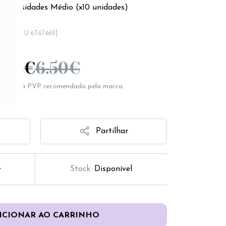
Calosidades Médio (x10 unidades)
[SKU 6747469]
.64
€
6.50
€
epresenta PVP recomendado pela marca.
Partilhar
Stock:
Disponível
ICIONAR AO CARRINHO