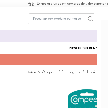
Envios gratuitos em compras de valor superior 
Toggle dropd
Togg
Farmácia
Puericultura
Dermo
Início
Ortopedia & Podologia
Bolhas & Calos