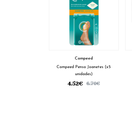
Compeed
Compeed Penso Joanetes (x5
unidades)
4.52
€
6.70
€