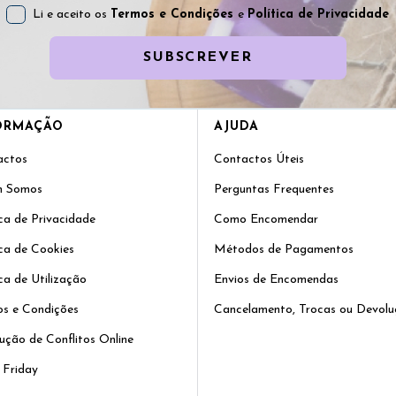
Li e aceito os
Termos e Condições
e
Política de Privacidade
SUBSCREVER
ORMAÇÃO
AJUDA
actos
Contactos Úteis
 Somos
Perguntas Frequentes
ica de Privacidade
Como Encomendar
ica de Cookies
Métodos de Pagamentos
ica de Utilização
Envios de Encomendas
s e Condições
Cancelamento, Trocas ou Devolu
ução de Conflitos Online
 Friday