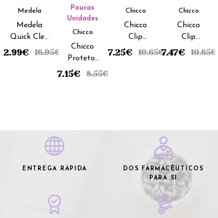
Poucas
Medela
Chicco
Chicco
Unidades
Medela
Chicco
Chicco
Chicco
Quick Clea
Clip
Clip
Chicco
Saco
Corrente
Corrente
12.99
€
7.25
€
7.47
€
16.95
€
10.65
€
10.65
€
Protetor
Estéril
Rosa
Azul
Cantos
Microondas
7.15
€
8.55
€
(x4
(x5
unidades)
unidades)
ENTREGA RÁPIDA
DOS FARMACÊUTICOS
PARA SI