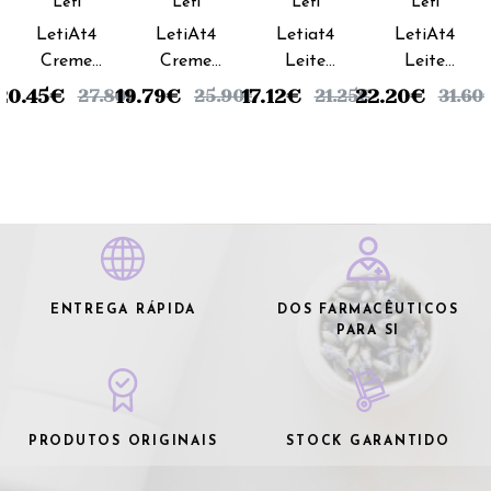
Leti
Leti
Leti
Leti
LetiAt4
LetiAt4
Letiat4
LetiAt4
Creme
Creme
Leite
Leite
Corporal
Emoliente
Corporal
Corporal
20.45
€
19.79
€
17.12
€
22.20
€
27.80
€
25.90
€
21.25
€
31.60
Pele
Intensive
- 250ml
- 500ml
Atópica -
- 100ml
200ml
ENTREGA RÁPIDA
DOS FARMACÊUTICOS
PARA SI
PRODUTOS ORIGINAIS
STOCK GARANTIDO