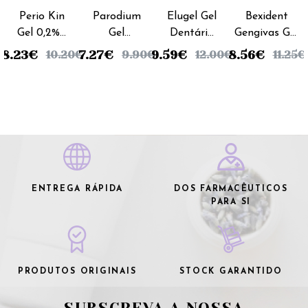
Fabre
Fabre
Perio Kin
Parodium
Elugel Gel
Bexident
Gel 0,2% -
Gel
Dentário
Gengivas Gel
30ml
Gengival -
- 40ml
Gengival
8.23
€
7.27
€
9.59
€
8.56
€
10.20
€
9.90
€
12.00
€
11.25
€
50ml
Clorohexidina
- 50ml
ENTREGA RÁPIDA
DOS FARMACÊUTICOS
PARA SI
PRODUTOS ORIGINAIS
STOCK GARANTIDO