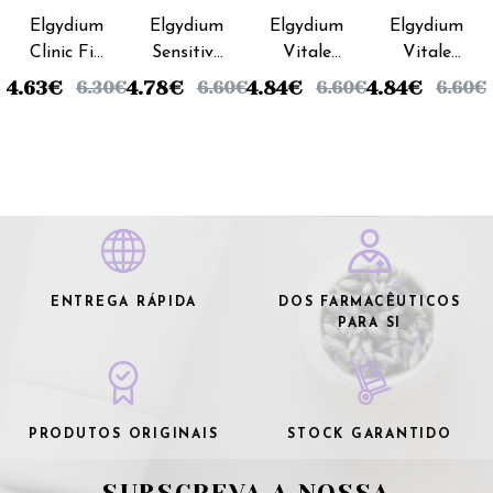
Fabre
Fabre
Fabre
Fabre
Elgydium
Elgydium
Elgydium
Elgydium
Clinic Fio
Sensitive
Vitale
Vitale
Dental
Escova
Escova
Escova
4.63
€
4.78
€
4.84
€
4.84
€
6.30
€
6.60
€
6.60
€
6.60
€
White
Dentes
Dentes
Dentes
Expanding
Sensitive
Suave
Média
- 25m
Suave
ENTREGA RÁPIDA
DOS FARMACÊUTICOS
PARA SI
PRODUTOS ORIGINAIS
STOCK GARANTIDO