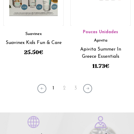
Poucas Unidades
Suavinex
Apivita
Suavinex Kids Fun & Care
Apivita Summer In
25.50
€
Greece Essentials
11.73
€
1
2
3